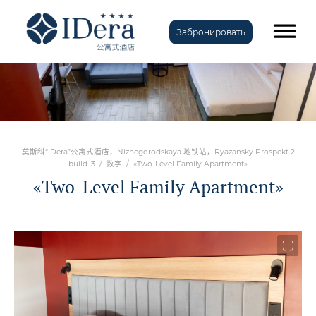
Забронировать
莫斯科“IDera”公寓式酒店，Nizhegorodskaya 地铁站，Ryazansky Prospekt 2
build. 3
/
数字
/
«Two-Level Family Apartment»
«Two-Level Family Apartment»