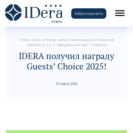
Забронировать
TravelLine
Отель «IDera» в Москве, метро Нижегородская, Рязанский
проспект д. 2 к. 3 - официальный сайт
/
Новости
IDERA получил награду
Guests’ Choice 2025!
13 марта 2026