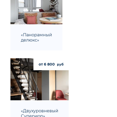
«Панорамный
делюкс»
от 6 800
руб
«Двухуровневый
Супериор»