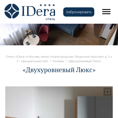
Забронировать
Отель «IDera» в Москве, метро Нижегородская, Рязанский проспект д. 2 к.
3 - официальный сайт
/
Номера
/
«Двухуровневый Люкс»
«Двухуровневый Люкс»