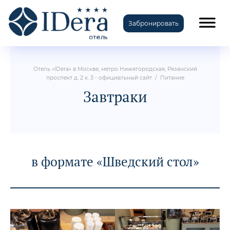
Забронировать
TravelLine
Отель «IDera» в Москве, метро Нижегородская, Рязанский
проспект д. 2 к. 3 - официальный сайт
/
Питание
Завтраки
в формате «Шведский стол»