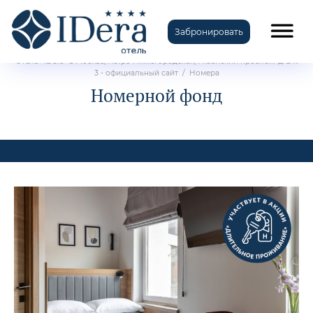
Забронировать
Отель «IDera» в Москве, метро Нижегородская, Рязанский проспект д. 2 к.
3 - официальный сайт
/
Номера
Номерной фонд
TravelLine