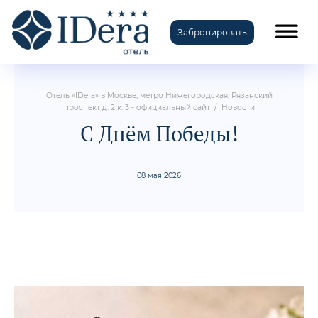
Забронировать
TravelLine
Отель «IDera» в Москве, метро Нижегородская, Рязанский
проспект д. 2 к. 3 - официальный сайт
/
Новости
С Днём Победы!
08 мая 2026