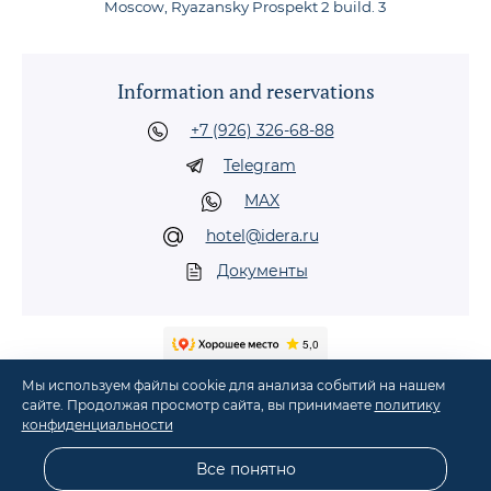
Moscow, Ryazansky Prospekt 2 build. 3
Information and reservations
+7 (926) 326-68-88
Telegram
MAX
hotel@idera.ru
Документы
Мы используем файлы cookie для анализа событий на нашем
сайте. Продолжая просмотр сайта, вы принимаете
политику
конфиденциальности
©
2026
Hotel "IDera" in Moscow, metro Nizhegorodskaya, Ryazansky Prospekt, 2,
build. 3
·
Comfortable accommodation in Moscow
Все понятно
Website development and design:
revtail.ru